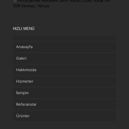
Fevziçakmak Mahallesi Şehit Hasan Çiçek Sokak No:
2DB Karatay / Konya
HIZLI MENÜ
Anasayfa
Galeri
Hakkımızda
Hizmetler
İletişim
Referanslar
Ürünler