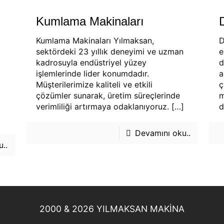
Kumlama Makinaları
Kumlama Makinaları Yılmaksan,
D
sektördeki 23 yıllık deneyimi ve uzman
e
kadrosuyla endüstriyel yüzey
d
işlemlerinde lider konumdadır.
a
Müşterilerimize kaliteli ve etkili
ç
çözümler sunarak, üretim süreçlerinde
m
verimliliği artırmaya odaklanıyoruz.
[…]
d
Devamını oku..
..
2000 & 2026 YILMAKSAN MAKİNA