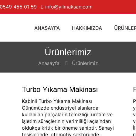
0549 455 01 59
info@yilmaksan.com
ANASAYFA
HAKKIMIZDA
ÜRÜNLE
Ürünlerimiz
Anasayfa
Ürünlerimiz
Turbo Yıkama Makinası
Kabinli Turbo Yıkama Makinası
P
Günümüzde endüstriyel alanlarda
y
kullanılan parçaların temizliği, üretim ve
v
işletim süreçlerinin verimliliği açısından
v
oldukça kritik bir öneme sahiptir. Sanayi
İ
tesislerinde, otomotiv sektöründe,
m