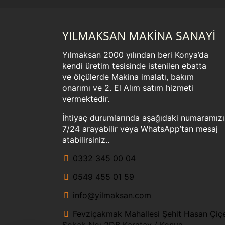
YILMAKSAN MAKİNA SANAYİ
Yılmaksan 2000 yılından beri Konya’da
kendi üretim tesisinde istenilen ebatta
ve ölçülerde Makina imalatı, bakım
onarımı ve 2. El Alım satım hizmeti
vermektedir.
İhtiyaç durumlarında aşağıdaki numaramızı
7/24 arayabilir veya WhatsApp’tan mesaj
Telefon
atabilirsiniz..
0332 345 00 04
WhatsApp
0549 455 01 59
Konum
info@yilmaksan.com
Fevziçakmak Mahallesi Şehit Hasan Çiç
E-posta