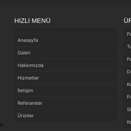
HIZLI MENÜ
Ü
P
Anasayfa
T
Galeri
P
Hakkımızda
D
Hizmetler
K
İletişim
F
Referanslar
S
Ürünler
K
ek