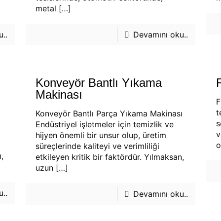
metal
[…]
..
Devamını oku..
Konveyör Bantlı Yıkama
Makinası
F
t
Konveyör Bantlı Parça Yıkama Makinası
s
Endüstriyel işletmeler için temizlik ve
v
hijyen önemli bir unsur olup, üretim
o
süreçlerinde kaliteyi ve verimliliği
,
etkileyen kritik bir faktördür. Yılmaksan,
uzun
[…]
..
Devamını oku..