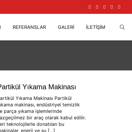
R
REFERANSLAR
GALERİ
İLETİŞİM
Partikül Yıkama Makinası
artikül Yıkama Makinası Partikül
ıkama makinası, endüstriyel temizlik
e parça yıkama işlemlerinde
azgeçilmez bir araç olarak kabul edilir.
leri teknolojilerle donatılan bu
akinalar, enerji ve su
[…]